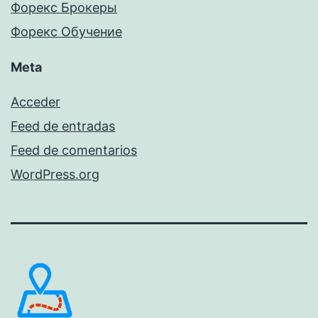
Форекс Брокеры
Форекс Обучение
Meta
Acceder
Feed de entradas
Feed de comentarios
WordPress.org