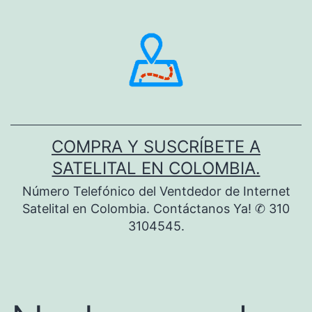
Saltar
al
contenido
COMPRA Y SUSCRÍBETE A
SATELITAL EN COLOMBIA.
Número Telefónico del Ventdedor de Internet
Satelital en Colombia. Contáctanos Ya! ✆ 310
3104545.