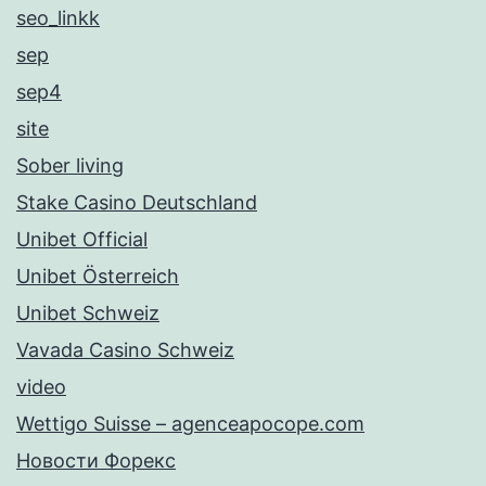
seo_linkk
sep
sep4
site
Sober living
Stake Casino Deutschland
Unibet Official
Unibet Österreich
Unibet Schweiz
Vavada Casino Schweiz
video
Wettigo Suisse – agenceapocope.com
Новости Форекс