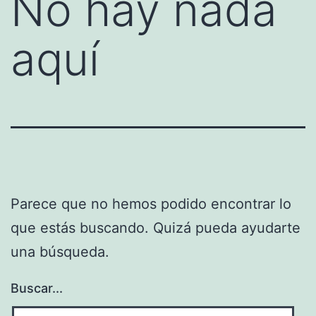
No hay nada
aquí
Parece que no hemos podido encontrar lo
que estás buscando. Quizá pueda ayudarte
una búsqueda.
Buscar...