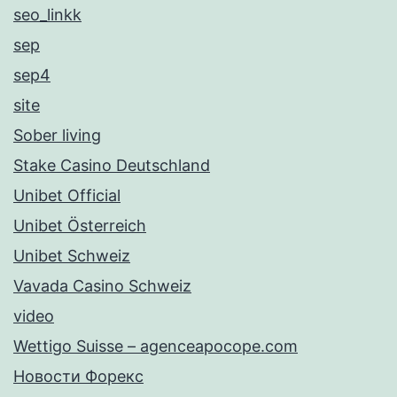
seo_linkk
sep
sep4
site
Sober living
Stake Casino Deutschland
Unibet Official
Unibet Österreich
Unibet Schweiz
Vavada Casino Schweiz
video
Wettigo Suisse – agenceapocope.com
Новости Форекс