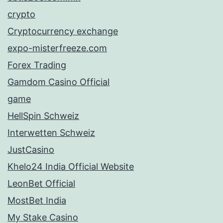
crypto
Cryptocurrency exchange
expo-misterfreeze.com
Forex Trading
Gamdom Casino Official
game
HellSpin Schweiz
Interwetten Schweiz
JustCasino
Khelo24 India Official Website
LeonBet Official
MostBet India
My Stake Casino