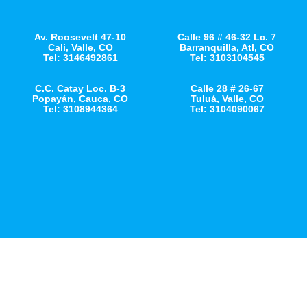
Av. Roosevelt 47-10
Calle 96 # 46-32 Lc. 7
Cali, Valle, CO
Barranquilla, Atl, CO
Tel: 3146492861
Tel: 3103104545
C.C. Catay Loc. B-3
Calle 28 # 26-67
Popayán, Cauca, CO
Tuluá, Valle, CO
Tel: 3108944364
Tel: 3104090067
⭐ Ecosistema de Servicios ⭐
COMUNICATE + AGENDAUNO
Conoce nuestro ecosistema comercial de servicios para Hogares y