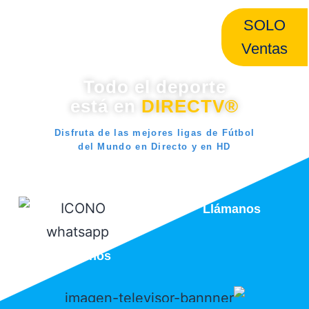
SOLO
Ventas
Todo el deporte
está en
DIRECTV®
Disfruta de las mejores ligas de Fútbol
del Mundo en Directo y en HD
Llámanos
Escríbenos